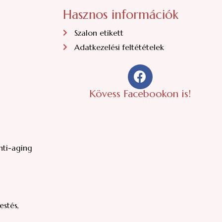
Hasznos információk
Szalon etikett
Adatkezelési feltétételek
F
a
c
Kövess Facebookon is!
e
b
o
o
k
nti-aging
stés,