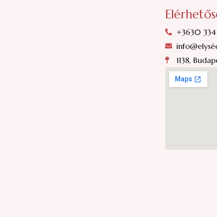
Elérhető
+3630 334
info@elysé
1138, Budape