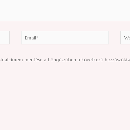
Email*
Webs
oldalcímem mentése a böngészőben a következő hozzászólá