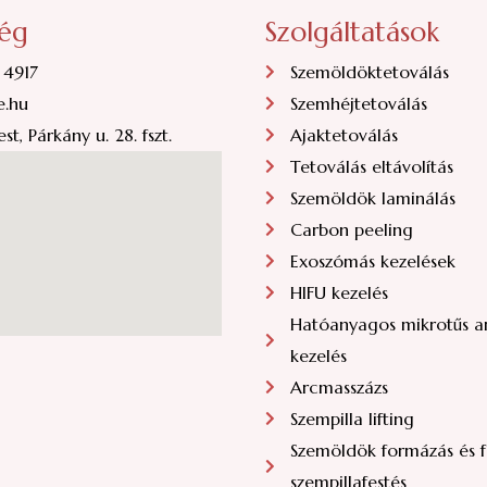
ség
Szolgáltatások
 4917
Szemöldöktetoválás
e.hu
Szemhéjtetoválás
st, Párkány u. 28. fszt.
Ajaktetoválás
Tetoválás eltávolítás
Szemöldök laminálás
Carbon peeling
Exoszómás kezelések
HIFU kezelés
Hatóanyagos mikrotűs a
kezelés
Arcmasszázs
Szempilla lifting
Szemöldök formázás és fe
szempillafestés