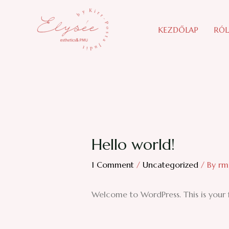
Skip
to
KEZDŐLAP
RÓ
content
Hello world!
1 Comment
/
Uncategorized
/ By
rm
Welcome to WordPress. This is your fir