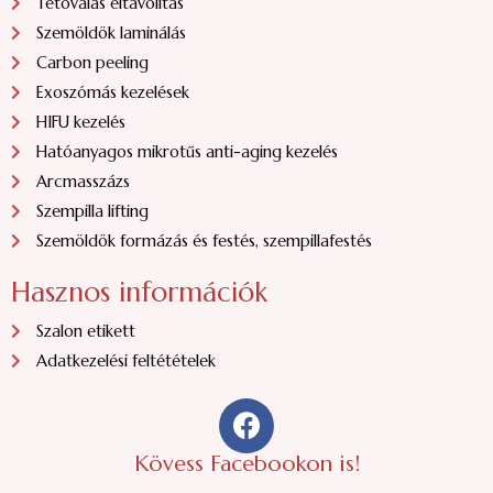
Tetoválás eltávolítás
Szemöldök laminálás
Carbon peeling
Exoszómás kezelések
HIFU kezelés
Hatóanyagos mikrotűs anti-aging kezelés
Arcmasszázs
Szempilla lifting
Szemöldök formázás és festés, szempillafestés
Hasznos információk
Szalon etikett
Adatkezelési feltétételek
F
a
c
Kövess Facebookon is!
e