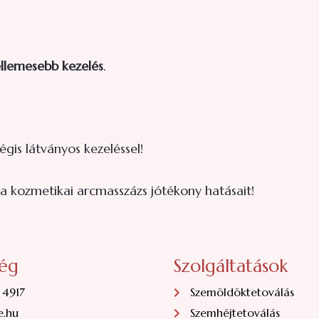
llemesebb kezelés
.
is látványos kezeléssel!
 a kozmetikai arcmasszázs jótékony hatásait!
ség
Szolgáltatások
 4917
Szemöldöktetoválás
e.hu
Szemhéjtetoválás