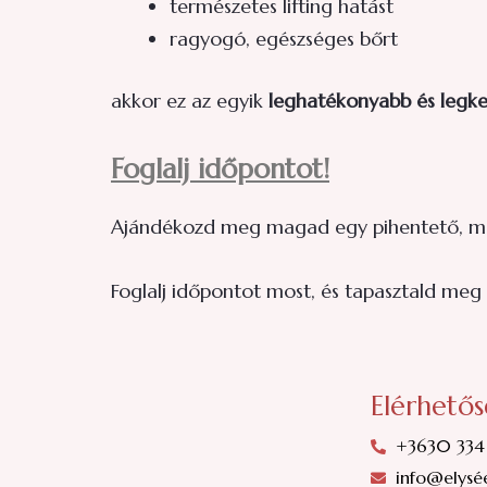
természetes lifting hatást
ragyogó, egészséges bőrt
akkor ez az egyik
leghatékonyabb és legke
Foglalj időpontot!
Ajándékozd meg magad egy pihentető, még
Foglalj időpontot most, és tapasztald meg
Elérhető
+3630 334
info@elysé