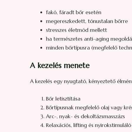
fakó, fáradt bőr esetén
megereszkedett, tónustalan bőrre
stresszes életmód mellett
ha természetes anti-aging megoldás
minden bőrtípusra (megfelelő techn
A kezelés menete
A kezelés egy nyugtató, kényeztető élmén
Bőr letisztítása
Bőrtípusnak megfelelő olaj vagy kré
Arc-, nyak- és dekoltázsmasszázs
Relaxációs, lifting és nyirokstimulá