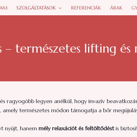
LAM
SZOLGÁLTATÁSOK
REFERENCIÁK
ÁRAK
GY
 – természetes lifting és
és ragyogóbb legyen anélkül, hogy invazív beavatkozá
, amely természetes módon támogatja a bőr megújulás
yt nyújt, hanem
mély relaxációt és feltöltődést
is biztosí