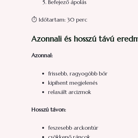
Befejező ápolás
⏱ Időtartam: 30 perc
Azonnali és hosszú távú ered
Azonnal:
frissebb, ragyogóbb bőr
kipihent megjelenés
relaxált arcizmok
Hosszú távon:
feszesebb arckontúr
csökkenő ráncok