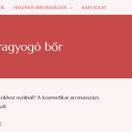
IK
HASZNOS INFORMÁCIÓK
KAPCSOLAT
 ragyogó bőr
sokhoz nyúlnál? A kozmetikai arcmasszázs
át.
t.