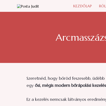
Skip
KEZDŐLAP
RÓ
to
content
Arcmasszázs
Szeretnéd, hogy bőröd feszesebb, üdébb 
egy
ősi, mégis modern bőrápolási kezelés
Ez a kezelés nemcsak látványos eredmén