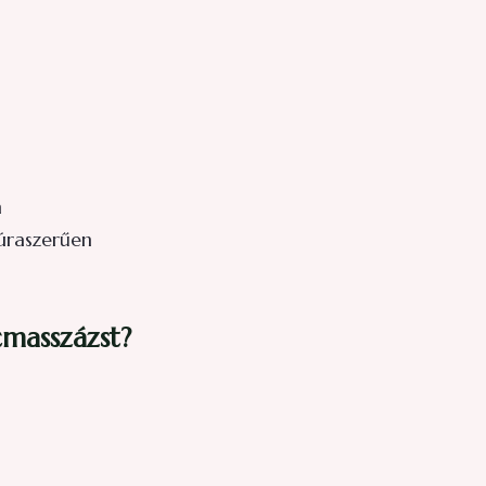
m
kúraszerűen
cmasszázst?