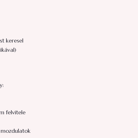
t keresel
ikával)
y:
m felvitele
ló mozdulatok