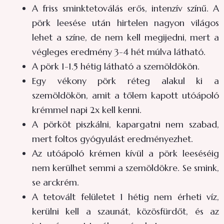
A friss sminktetoválás erős, intenzív színű. A
pörk leesése után hirtelen nagyon világos
lehet a színe, de nem kell megijedni, mert a
végleges eredmény 3-4 hét múlva látható.
A pörk 1-1.5 hétig látható a szemöldökön.
Egy vékony pörk réteg alakul ki a
szemöldökön, amit a tőlem kapott utóápoló
krémmel napi 2x kell kenni.
A pörköt piszkálni, kapargatni nem szabad,
mert foltos gyógyulást eredményezhet.
Az utóápoló krémen kívül a pörk leeséséig
nem kerülhet semmi a szemöldökre. Se smink,
se arckrém.
A tetovált felületet 1 hétig nem érheti víz,
kerülni kell a szaunát, közösfürdőt, és az