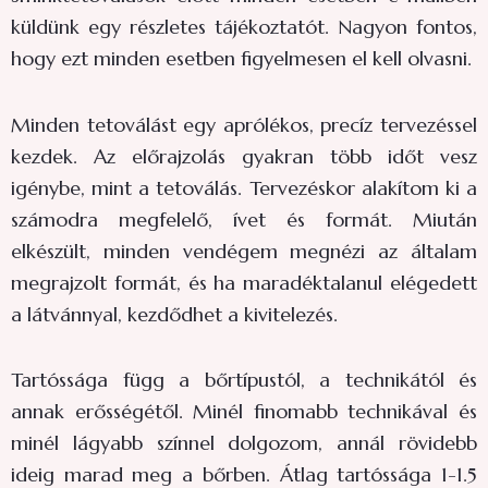
küldünk egy részletes tájékoztatót. Nagyon fontos,
hogy ezt minden esetben figyelmesen el kell olvasni.
Minden tetoválást egy aprólékos, precíz tervezéssel
kezdek. Az előrajzolás gyakran több időt vesz
igénybe, mint a tetoválás. Tervezéskor alakítom ki a
számodra megfelelő, ívet és formát. Miután
elkészült, minden vendégem megnézi az általam
megrajzolt formát, és ha maradéktalanul elégedett
a látvánnyal, kezdődhet a kivitelezés.
Tartóssága függ a bőrtípustól, a technikától és
annak erősségétől. Minél finomabb technikával és
minél lágyabb színnel dolgozom, annál rövidebb
ideig marad meg a bőrben. Átlag tartóssága 1-1.5