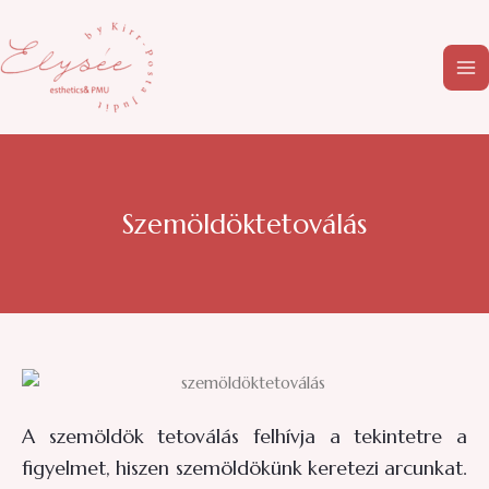
Skip
MA
to
M
content
Szemöldöktetoválás
A szemöldök tetoválás felhívja a tekintetre a
figyelmet, hiszen szemöldökünk keretezi arcunkat.