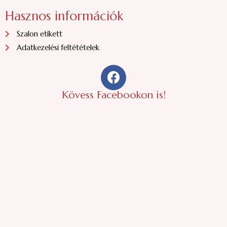
Hasznos információk
Szalon etikett
Adatkezelési feltétételek
F
a
c
Kövess Facebookon is!
e
b
o
o
k