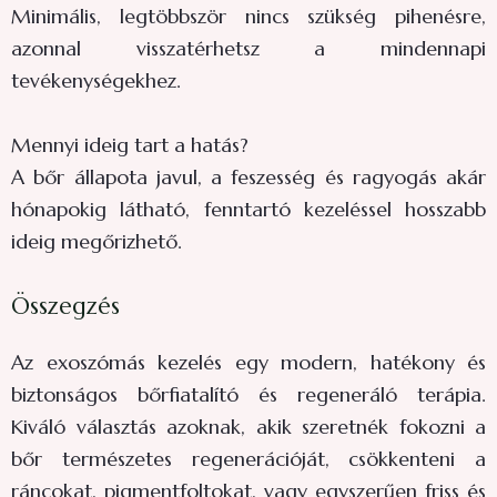
Minimális, legtöbbször nincs szükség pihenésre,
azonnal visszatérhetsz a mindennapi
tevékenységekhez.
Mennyi ideig tart a hatás?
A bőr állapota javul, a feszesség és ragyogás akár
hónapokig látható, fenntartó kezeléssel hosszabb
ideig megőrizhető.
Összegzés
Az exoszómás kezelés egy modern, hatékony és
biztonságos bőrfiatalító és regeneráló terápia.
Kiváló választás azoknak, akik szeretnék fokozni a
bőr természetes regenerációját, csökkenteni a
ráncokat, pigmentfoltokat, vagy egyszerűen friss és