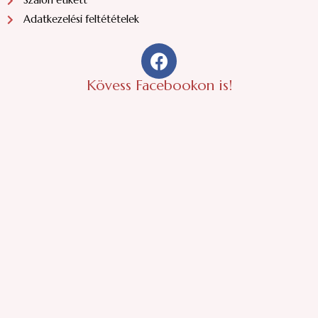
Szalon etikett
Adatkezelési feltétételek
F
a
c
Kövess Facebookon is!
e
b
o
o
k