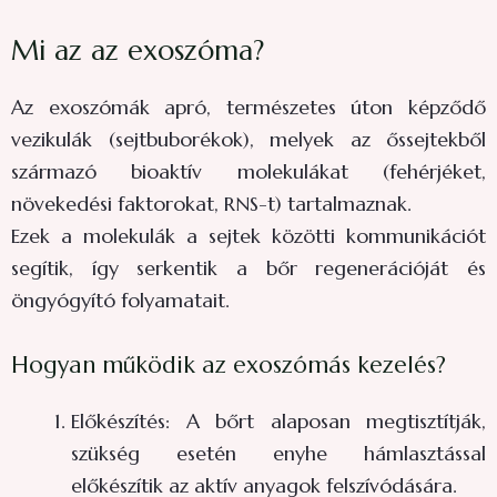
Mi az az exoszóma?
Az exoszómák apró, természetes úton képződő
vezikulák (sejtbuborékok), melyek az őssejtekből
származó bioaktív molekulákat (fehérjéket,
növekedési faktorokat, RNS-t) tartalmaznak.
Ezek a molekulák a sejtek közötti kommunikációt
segítik, így serkentik a bőr regenerációját és
öngyógyító folyamatait.
Hogyan működik az exoszómás kezelés?
Előkészítés: A bőrt alaposan megtisztítják,
szükség esetén enyhe hámlasztással
előkészítik az aktív anyagok felszívódására.