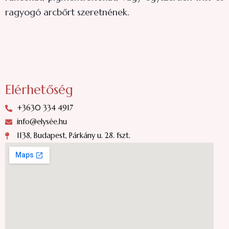
ragyogó arcbőrt szeretnének.
Elérhetőség
+3630 334 4917
info@elysée.hu
1138, Budapest, Párkány u. 28. fszt.