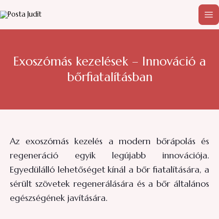
Skip
MA
to
M
content
Exoszómás kezelések – Innováció a
bőrfiatalításban
Az exoszómás kezelés a modern bőrápolás és
regeneráció egyik legújabb innovációja.
Egyedülálló lehetőséget kínál a bőr fiatalítására, a
sérült szövetek regenerálására és a bőr általános
egészségének javítására.